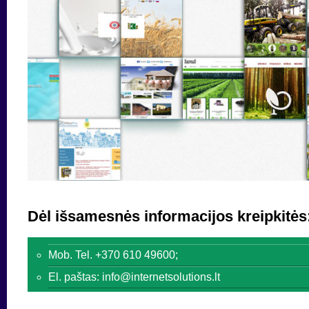
Dėl išsamesnės informacijos kreipkitės
Mob. Tel. +370 610 49600;
El. paštas: info@internetsolutions.lt