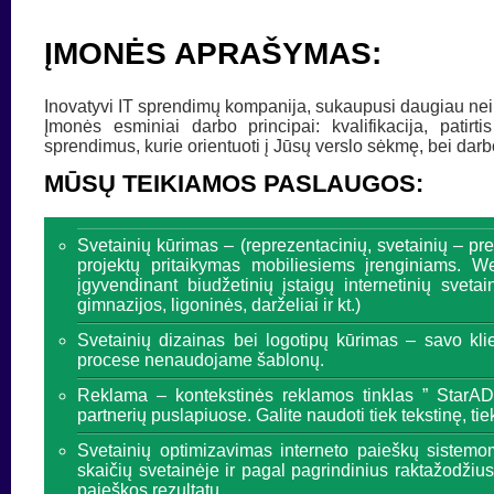
ĮMONĖS APRAŠYMAS:
Inovatyvi IT sprendimų kompanija, sukaupusi daugiau nei 6
Įmonės esminiai darbo principai: kvalifikacija, patirti
sprendimus, kurie orientuoti į Jūsų verslo sėkmę, bei dar
MŪSŲ TEIKIAMOS PASLAUGOS:
Svetainių kūrimas – (reprezentacinių, svetainių – pr
projektų pritaikymas mobiliesiems įrenginiams. 
įgyvendinant biudžetinių įstaigų internetinių sveta
gimnazijos, ligoninės, darželiai ir kt.)
Svetainių dizainas bei logotipų kūrimas – savo kli
procese nenaudojame šablonų.
Reklama – kontekstinės reklamos tinklas ” StarA
partnerių puslapiuose. Galite naudoti tiek tekstinę, 
Svetainių optimizavimas interneto paieškų sistemo
skaičių svetainėje ir pagal pagrindinius raktažodžius
paieškos rezultatų.