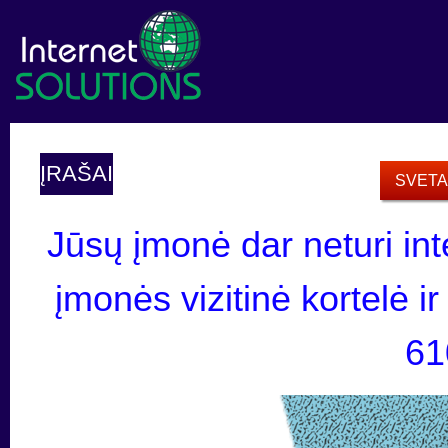
ĮRAŠAI
SVETA
Jūsų įmonė dar neturi int
įmonės vizitinė kortelė i
61