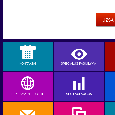
UŽSA
c
E
KONTAKTAI
SPECIALŪS PASIŪLYMAI
w
7
REKLAMA INTERNETE
SEO PASLAUGOS
m
W