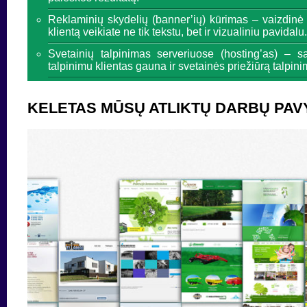
Reklaminių skydelių (banner’ių) kūrimas – vaizdinė
klientą veikiate ne tik tekstu, bet ir vizualiniu pavidalu.
Svetainių talpinimas serveriuose (hosting’as) – 
talpinimu klientas gauna ir svetainės priežiūrą talpinim
KELETAS MŪSŲ ATLIKTŲ DARBŲ PAV